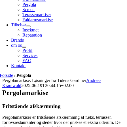
Pergola
Screen
Terassemarkiser
Faldarmsmarkise
Tilbehør
Insektnet
Reparation
Brands
om os
Profil
Services
FAQ
Kontakt
Forside
/
Pergola
Pergolamarkise. Løsninger fra Tidens Gardiner
Andreas
Krautwald
2025-06-19T20:44:15+02:00
Pergolamarkise
Fritstående afskærmning
Pergolamarkiser er fritstående afskærmning af f.eks. terrasser,
fortovsrestauranter og steder hvor der ønskes et ekstra uderum. De