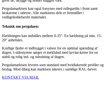
giver læ, skygge og holder duggen væk.
Pergolamarkisen kan også forsynes med rullegardin i front samt
læskærme i siderne. Alle markisens dele er fremstillet i
vedligeholdelsesfri materialer.
Teknisk om pergolaen:
​Hældningen kan indstilles mellem 0-35°. En hældning på min. 15-
20° anbefales.
Kraftige fjedre er indbygget i valsen for en optimal spænding af
dugen. I sidestyrene sørger et trækbånd med kevlar-kerne for en
stabil og rolig ind- og udrulning af dugen.
Pergolamarkisen leveres som standard med hvidlakerede profiler og
beslag. Mod tillæg kan markisen lakeres i samtlige RAL-farver.
KONTAKT VIA MAIL