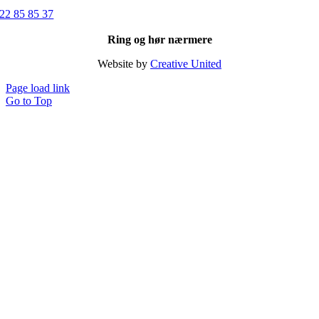
22 85 85 37
Ring og hør nærmere
Website by
Creative United
Page load link
Go to Top