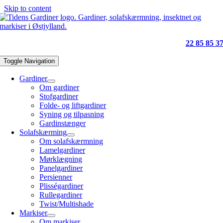
Skip to content
22 85 85 3
Toggle Navigation
Gardiner
Om gardiner
Stofgardiner
Folde- og liftgardiner
Syning og tilpasning
Gardinstænger
Solafskærming
Om solafskærmning
Lamelgardiner
Mørklægning
Panelgardiner
Persienner
Plisségardiner
Rullegardiner
Twist/Multishade
Markiser
Om markiser